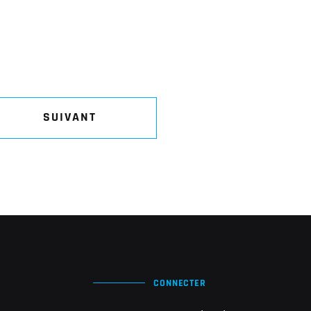
SUIVANT
CONNECTER