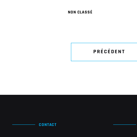
NON CLASSÉ
PRÉCÉDENT
CONTACT