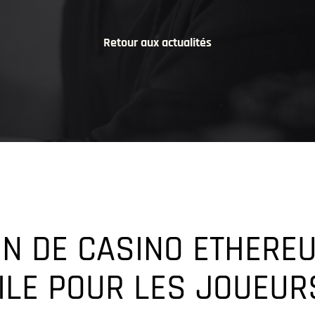
Retour aux actualités
ON DE CASINO ETHERE
ILE POUR LES JOUEUR