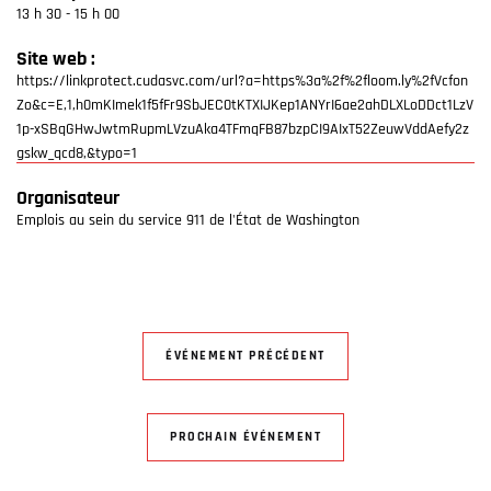
13 h 30 - 15 h 00
Site web :
https://linkprotect.cudasvc.com/url?a=https%3a%2f%2floom.ly%2fVcfon
Zo&c=E,1,h0mKImek1f5fFr9SbJEC0tKTXIJKep1ANYrI6ae2ahDLXLoDDct1LzV
1p-xSBqGHwJwtmRupmLVzuAka4TFmqFB87bzpCI9AIxT52ZeuwVddAefy2z
gskw_qcd8,&typo=1
Organisateur
Emplois au sein du service 911 de l'État de Washington
ÉVÉNEMENT PRÉCÉDENT
PROCHAIN ÉVÉNEMENT