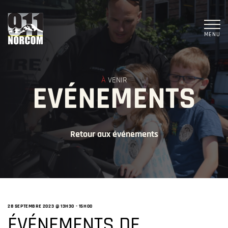
MENU
À
VENIR
EVÉNEMENTS
Retour aux événements
28 SEPTEMBRE 2023 @ 13H30
-
15H00
ÉVÉNEMENTS DE