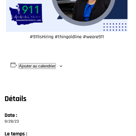
#911isHiring #thingoldline #weare911
Ajouter au calendrier
Détails
Date :
9/28/23
Le temps :