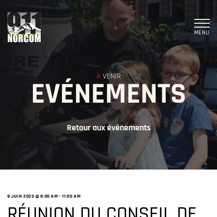
MENU
À
VENIR
EVÉNEMENTS
Retour aux événements
9 JUIN 2023 @ 9:00 AM
-
11:00 AM
RÉUNION DU CONSEIL DE