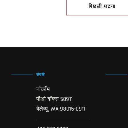
पिछली घटना
संपर्क
नॉर्कॉम
पीओ बॉक्स 50911
बेलेव्यू, WA 98015-0911