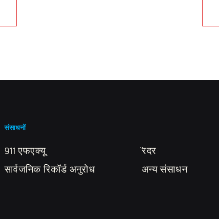
संसाधनों
911 एफएक्यू
̈रदर
सार्वजनिक रिकॉर्ड अनुरोध
अन्य संसाधन