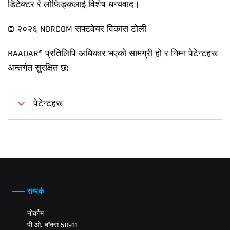
डिटेक्टर रे लोफिङ्कलाई विशेष धन्यवाद।
©
२०२६
NORCOM सफ्टवेयर विकास टोली
RAADAR® प्रतिलिपि अधिकार भएको सामग्री हो र निम्न पेटेन्टहरू
अन्तर्गत सुरक्षित छ:
पेटेन्टहरू
सम्पर्क
नोर्कोम
पी.ओ. बॉक्स 50911