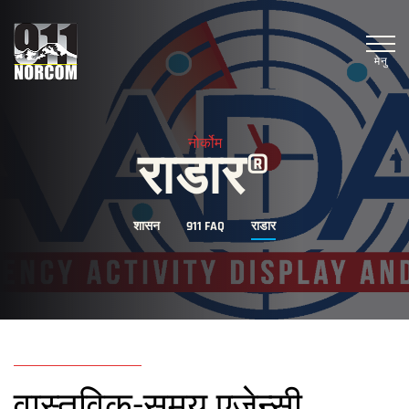
मेनु
नोर्कोम
राडार®
शासन
911 FAQ
राडार