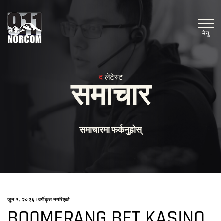
मेनु
द
लेटेस्ट
समाचार
समाचारमा फर्कनुहोस्
जुन १, २०२६
|
वर्गीकृत नगरिएको
BOOMERANG BET KASINO