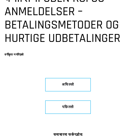
ANMELDELSER –
BETALINGSMETODER OG
HURTIGE UDBETALINGER
वर्गीकृत नगरिएको
अघिल्लो
पछिल्लो
समाचारमा फर्कनुहोस्