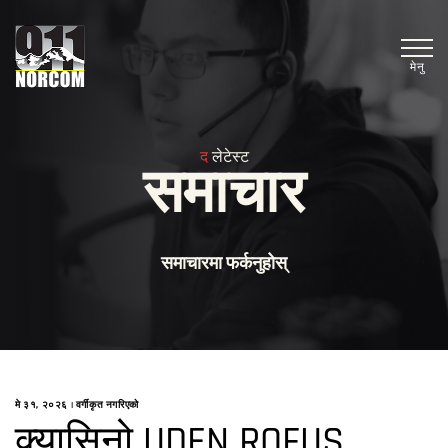
मेनु
द
लेटेस्ट
समाचार
समाचारमा फर्कनुहोस्
मे ३१, २०२६
|
वर्गीकृत नगरिएको
क्यासिनो UDEN ROFUS