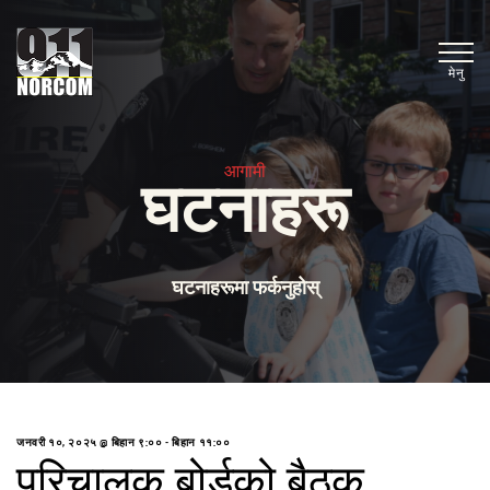
मेनु
आगामी
घटनाहरू
घटनाहरूमा फर्कनुहोस्
जनवरी १०, २०२५ @ बिहान ९:००
-
बिहान ११:००
परिचालक बोर्डको बैठक