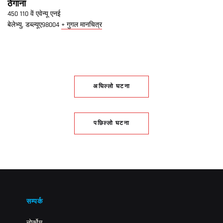
ठेगाना
450 110 वें एवेन्यू एनई
बेलेभ्यु
,
डब्ल्यूए
98004
+ गुगल मानचित्र
अघिल्लो घटना
पछिल्लो घटना
सम्पर्क