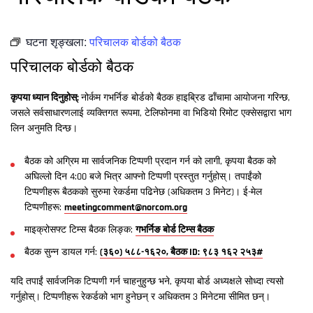
घटना शृङ्खला:
परिचालक बोर्डको बैठक
परिचालक बोर्डको बैठक
कृपया ध्यान दिनुहोस्:
नोर्कम गभर्निङ बोर्डको बैठक हाइब्रिड ढाँचामा आयोजना गरिन्छ,
जसले सर्वसाधारणलाई व्यक्तिगत रूपमा, टेलिफोनमा वा भिडियो रिमोट एक्सेसद्वारा भाग
लिन अनुमति दिन्छ।
बैठक को अग्रिम मा सार्वजनिक टिप्पणी प्रदान गर्न को लागी, कृपया बैठक को
अघिल्लो दिन 4:00 बजे भित्र आफ्नो टिप्पणी प्रस्तुत गर्नुहोस्। तपाईंको
टिप्पणीहरू बैठकको सुरुमा रेकर्डमा पढिनेछ (अधिकतम 3 मिनेट)। ई-मेल
टिप्पणीहरू:
meetingcomment@norcom.org
माइक्रोसफ्ट टिम्स बैठक लिङ्क:
गभर्निङ बोर्ड टिम्स बैठक
बैठक सुन्न डायल गर्न:
(३६०) ५८८-१६२०, बैठक ID: ९८३ १६२ २५३#
यदि तपाईं सार्वजनिक टिप्पणी गर्न चाहनुहुन्छ भने, कृपया बोर्ड अध्यक्षले सोध्दा त्यसो
गर्नुहोस्। टिप्पणीहरू रेकर्डको भाग हुनेछन् र अधिकतम 3 मिनेटमा सीमित छन्।