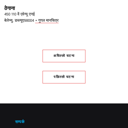
ठेगाना
450 110 वें एवेन्यू एनई
बेलेभ्यु
,
डब्ल्यूए
98004
+ गुगल मानचित्र
अघिल्लो घटना
पछिल्लो घटना
सम्पर्क