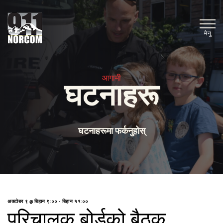
मेनु
आगामी
घटनाहरू
घटनाहरूमा फर्कनुहोस्
अक्टोबर ९ @ बिहान ९:००
-
बिहान ११:००
परिचालक बोर्डको बैठक