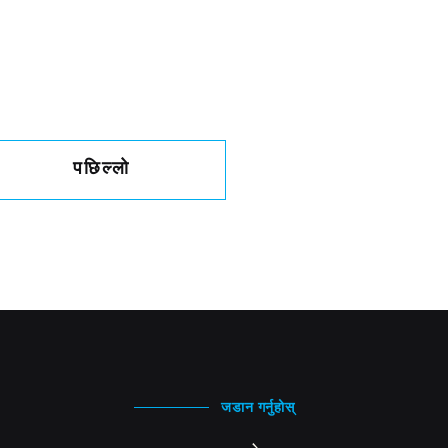
पछिल्लो
जडान गर्नुहोस्