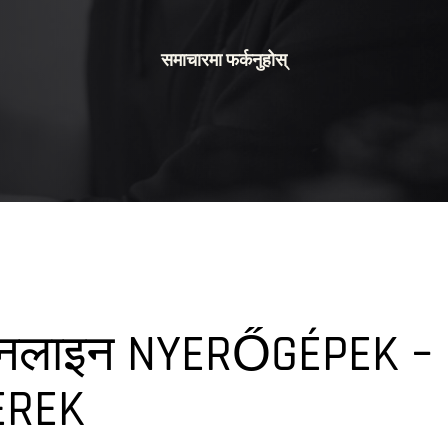
समाचारमा फर्कनुहोस्
लाइन NYERŐGÉPEK – 
EREK