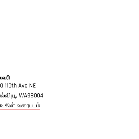
கவரி
0 110th Ave NE
ல்வியூ,
WA
98004
கூகிள் வரைபடம்