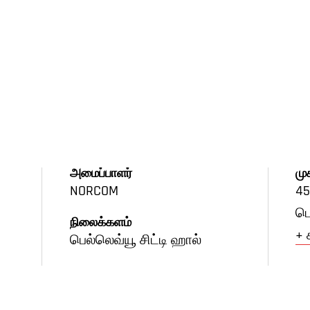
அமைப்பாளர்
மு
NORCOM
45
பெ
நிலைக்களம்
+ 
பெல்லெவ்யூ சிட்டி ஹால்