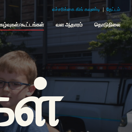
எச்சரிக்கை கிங் கவுண்டி
தேட்டம்
ிகழ்வுகள்/கூட்டங்கள்
வள ஆதாரம்
தொடுநிலை
கள்