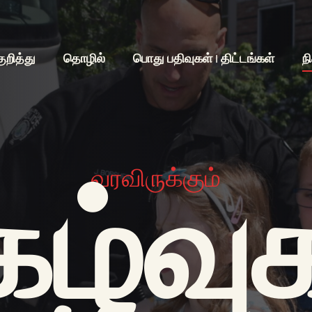
குறித்து
தொழில்
பொது பதிவுகள் | திட்டங்கள்
ந
வரவிருக்கும்
கழ்வு