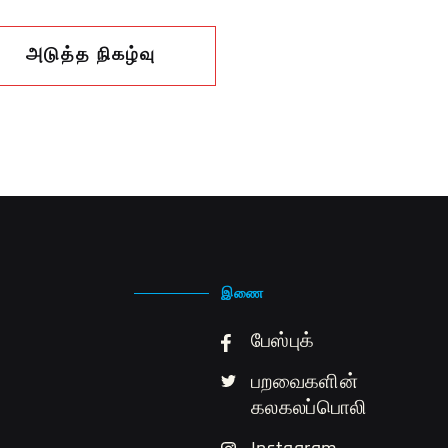
அடுத்த நிகழ்வு
இணை
பேஸ்புக்
பறவைகளின்
கலகலப்பொலி