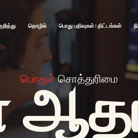
குறித்து
தொழில்
பொது பதிவுகள் | திட்டங்கள்
ந
பொதுச்
சொத்துரிமை
 ஆதா