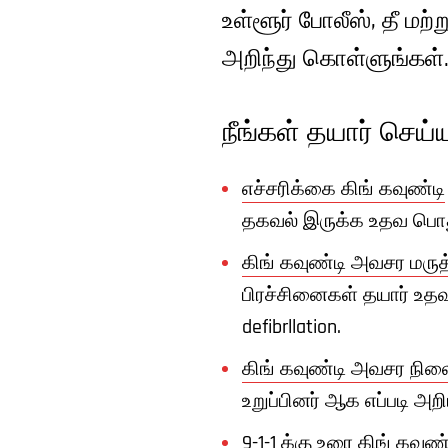
உள்ளூர் போலீஸ், தீ ம
அறிந்து கொள்ளுங்கள்
நீங்கள் தயார் செ
எச்சரிக்கை கிங் கவுண்டி
தகவல் இருக்க உதவ பொது 
கிங் கவுண்டி அவசர மருத
பிரச்சினைகள் தயார் உதவ ம
defibrllation.
கிங் கவுண்டி அவசர நி
உறுப்பினர் ஆக எப்படி அறி
9-1-1 க்கு உரை கிங் கவுண