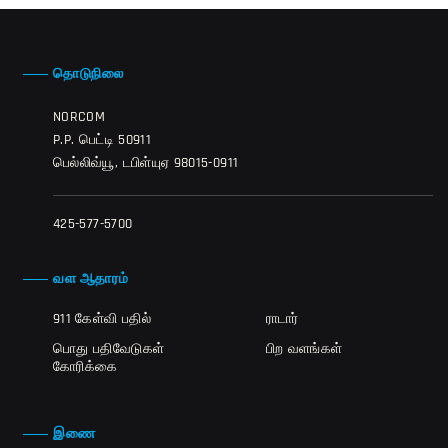
தொடுநிலை
NORCOM
P.P. பெட்டி 50911
பெல்லிவ்யூ, டபிள்யுஏ 98015-0911
425-577-5700
வள ஆதாரம்
911 கேள்வி பதில்
ராடார்
பொது பதிவேடுகள்
பிற வளங்கள்
கோரிக்கை
இணை