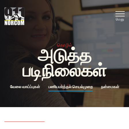
மெனு
தொழில்
அடுத்த
படிநிலைகள்
வேலை வாய்ப்புகள்
பணியமர்த்தல் செயல்முறை
நன்மைகள்