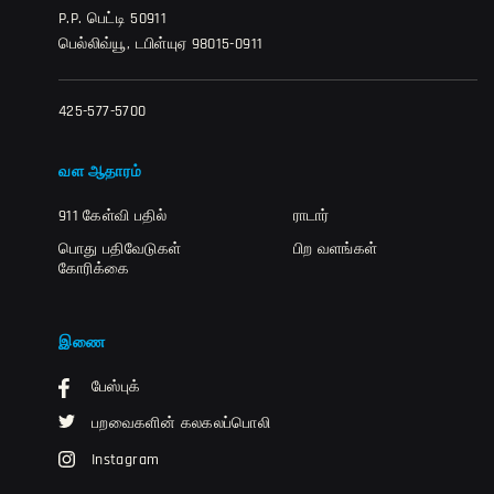
P.P. பெட்டி 50911
பெல்லிவ்யூ, டபிள்யுஏ 98015-0911
425-577-5700
வள ஆதாரம்
911 கேள்வி பதில்
ராடார்
பொது பதிவேடுகள்
பிற வளங்கள்
கோரிக்கை
இணை
பேஸ்புக்
பறவைகளின் கலகலப்பொலி
Instagram