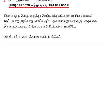
கூட்டத்தில் கேட்க டயல் செய்ய:
(360) 588-1620, சந்திப்பு ஐடி: 874 938 654#
நீங்கள் ஒரு பொது கருத்து செய்ய விரும்பினால், வாரிய தலைவர்
கேட்டபோது அவ்வாறு செய்யவும். பதிவுகள் பதிவின் ஒரு பகுதியாக
இருக்கும் மற்றும் அதிகபட்சம் 3 நிமிடங்கள் மட்டுமே.
அக்டோபர் 8, 2021 க்கான கூட்ட பாக்கெட்