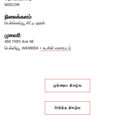
NORCOM
நிலைக்களம்
பெல்லெவ்யூ சிட்டி ஹால்
முகவரி
450 110th Ave NE
பெல்வியூ,
WA
98004
+ கூகிள் வரைபடம்
முந்தைய நிகழ்வு
அடுத்த நிகழ்வு