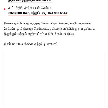
நிர்வாகக் குழு அணிகள் கூட்டம்
கூட்டத்தில் கேட்க டயல் செய்ய:
(360) 588-1620, சந்திப்பு ஐடி: 874 938 654#
நீங்கள் ஒரு பொது கருத்து செய்ய விரும்பினால், வாரிய தலைவர்
கேட்டபோது அவ்வாறு செய்யவும். பதிவுகள் பதிவின் ஒரு பகுதியாக
இருக்கும் மற்றும் அதிகபட்சம் 3 நிமிடங்கள் மட்டுமே.
ஏப்ரல் 12, 2024 க்கான சந்திப்பு பாக்கெட்