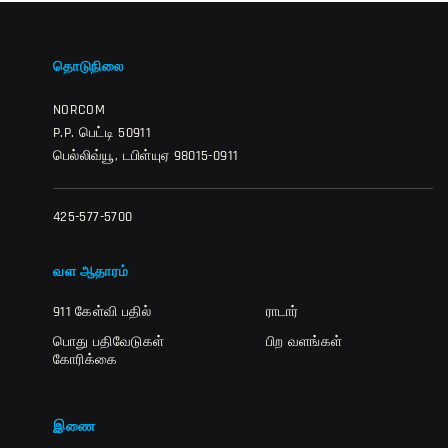
தொடுநிலை
NORCOM
P.P. பெட்டி 50911
பெல்லிவ்யூ, டபிள்யுஏ 98015-0911
425-577-5700
வள ஆதாரம்
911 கேள்வி பதில்
ராடார்
பொது பதிவேடுகள்
பிற வளங்கள்
கோரிக்கை
இணை