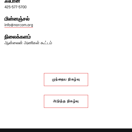
ஃபோன்
425-577-5700
மின்னஞ்சல்
info@norcom.org
நிலைக்களம்
ஆன்லைன் அணிகள் கூட்டம்
முந்தைய நிகழ்வு
அடுத்த நிகழ்வு