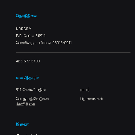
தொடுநிலை
NORCOM
P.P. பெட்டி 50911
பெல்லிவ்யூ, டபிள்யுஏ 98015-0911
425-577-5700
வள ஆதாரம்
911 கேள்வி பதில்
ராடார்
பொது பதிவேடுகள்
பிற வளங்கள்
கோரிக்கை
இணை