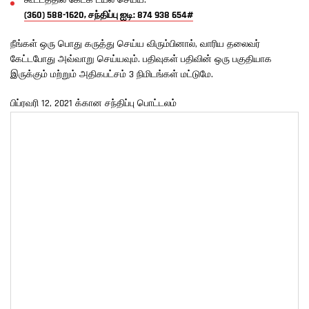
கூட்டத்தில் கேட்க டயல் செய்ய:
(360) 588-1620, சந்திப்பு ஐடி: 874 938 654#
நீங்கள் ஒரு பொது கருத்து செய்ய விரும்பினால், வாரிய தலைவர்
கேட்டபோது அவ்வாறு செய்யவும். பதிவுகள் பதிவின் ஒரு பகுதியாக
இருக்கும் மற்றும் அதிகபட்சம் 3 நிமிடங்கள் மட்டுமே.
பிப்ரவரி 12, 2021 க்கான சந்திப்பு பொட்டலம்