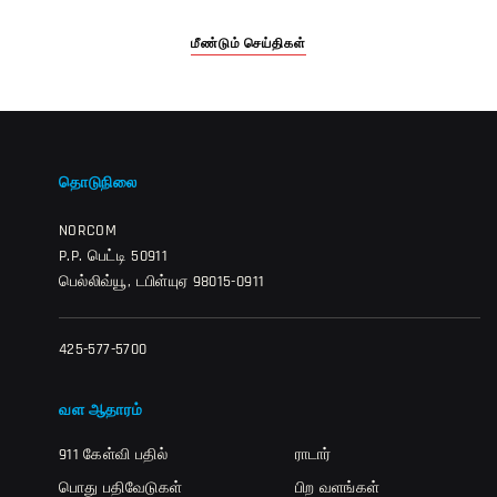
மீண்டும் செய்திகள்
தொடுநிலை
NORCOM
P.P. பெட்டி 50911
பெல்லிவ்யூ, டபிள்யுஏ 98015-0911
425-577-5700
வள ஆதாரம்
911 கேள்வி பதில்
ராடார்
பொது பதிவேடுகள்
பிற வளங்கள்