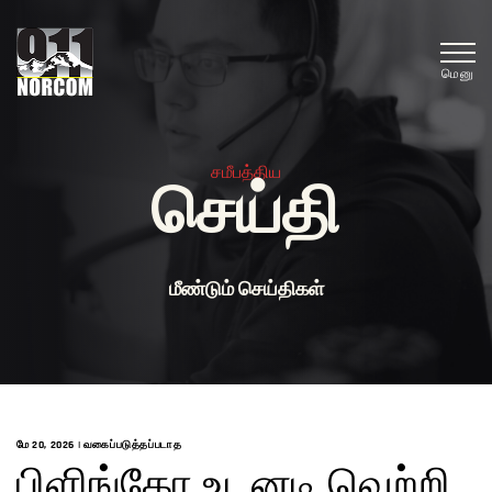
மெனு
சமீபத்திய
செய்தி
மீண்டும் செய்திகள்
மே 20, 2026
|
வகைப்படுத்தப்படாத
பிளிங்கோ உடனடி வெற்றி