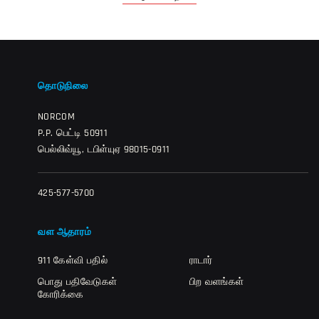
தொடுநிலை
NORCOM
P.P. பெட்டி 50911
பெல்லிவ்யூ, டபிள்யுஏ 98015-0911
425-577-5700
வள ஆதாரம்
911 கேள்வி பதில்
ராடார்
பொது பதிவேடுகள்
பிற வளங்கள்
கோரிக்கை