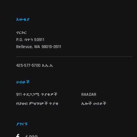
እውቂያ
ኖርኮር
P.O. ሳጥን 50911
Bellevue, WA 98015-0911
425-577-5700 እ.ኤ.አ.
ሀብቶች
911 ተደጋጋሚ ጥያቄዎች
RAADAR
የህዝብ ምዝገባዎች ጥያቄ
ሌሎች ሀብቶች
ያገናኙ
ፌስቡክ