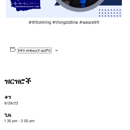
#911isHiring #thingoldline #weare911
የቀን መቁጠሪያ ጨምር
ዝርዝሮች
ቀን
9/28/23
ጊዜ
1 30 pm - 3 00 pm