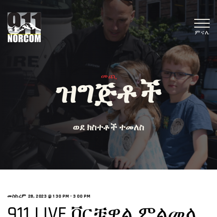
ምናሌ
መጪ
ዝግጅቶች
ወደ ክስተቶች ተመለስ
መስከረም 28, 2023 @ 1 30 PM
-
3 00 PM
911 LIVE ቨርቹዋል ምልመላ