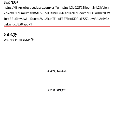
ድረ ገጽ፦
https://linkprotect.cudasvc.com/url?a=https%3a%2f%2floom.ly%2fVcfon
Zo&c=E,1,h0mKImek1f5fFr9SbJEC0tKTXIJKep1ANYrI6ae2ahDLXLoDDct1LzV
1p-xSBqGHwJwtmRupmLVzuAka4TFmqFB87bzpCI9AIxT52ZeuwVddAefy2z
gskw_qcd8,&typo=1
አደራጅ
WA ስቴት 911 ስራዎች
ቀዳሚ ክስተት
ቀጣይ ዝግጅት