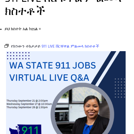
ክስተቶች
ይህ ክስተት አል hasል ፡፡
የክንውን ተከታታይ
911 LIVE ቨርቹዋል ምልመላ ክስተቶች