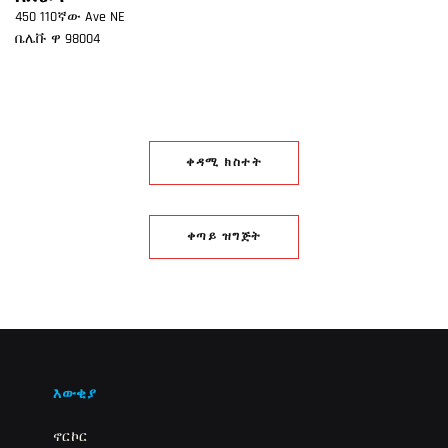
450 110ኛው Ave NE
ቤሌቩ
ዋ
98004
ቀዳሚ ክስተት
ቀጣይ ዝግጅት
እውቂያ
ኖርኮር