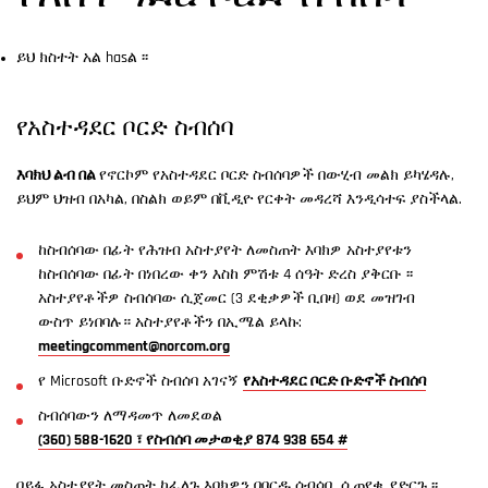
ይህ ክስተት አል hasል ፡፡
የአስተዳደር ቦርድ ስብሰባ
እባክህ ልብ በል
የኖርኮም የአስተዳደር ቦርድ ስብሰባዎች በውሂብ መልክ ይካሄዳሉ,
ይህም ህዝብ በአካል, በስልክ ወይም በቪዲዮ የርቀት መዳረሻ እንዲሳተፍ ያስችላል.
ከስብሰባው በፊት የሕዝብ አስተያየት ለመስጠት እባክዎ አስተያየቱን
ከስብሰባው በፊት በነበረው ቀን እስከ ምሽቱ 4 ሰዓት ድረስ ያቅርቡ ፡፡
አስተያየቶችዎ ስብሰባው ሲጀመር (3 ደቂቃዎች ቢበዛ) ወደ መዝገብ
ውስጥ ይነበባሉ። አስተያየቶችን በኢሜል ይላኩ:
meetingcomment@norcom.org
የ Microsoft ቡድኖች ስብሰባ አገናኝ
የአስተዳደር ቦርድ ቡድኖች ስብሰባ
ስብሰባውን ለማዳመጥ ለመደወል
(360) 588-1620 ፣ የስብሰባ መታወቂያ 874 938 654 #
በይፋ አስተያየት መስጠት ከፈለጉ እባክዎን በቦርዱ ሰብሳቢ ሲጠየቁ ያድርጉ ፡፡