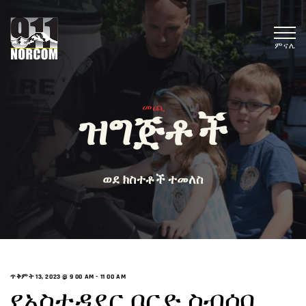
ምናሌ
መጪ
ዝግጅቶች
ወደ ክስተቶች ተመለስ
ጥቅምት 13, 2023 @ 9 00 AM
-
11 00 AM
የአስተዳደር ቦርድ ስብሰባ