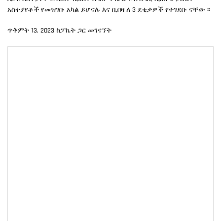
አስተያየቶች የመዝገቡ አካል ይሆናሉ እና ቢበዛ ለ 3 ደቂቃዎች የተገደቡ ናቸው ፡፡
ጥቅምት 13, 2023 ከፓኬት ጋር መገናኘት