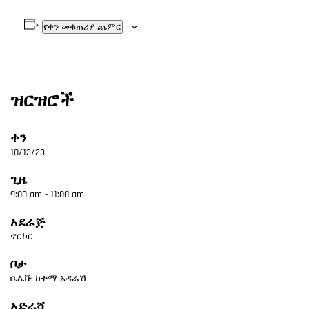
የቀን መቁጠሪያ ጨምር
ዝርዝሮች
ቀን
10/13/23
ጊዜ
9:00 am - 11:00 am
አደራጅ
ኖርኮር
ቦታ
ቤሌቩ ከተማ አዳራሽ
አድራሻ