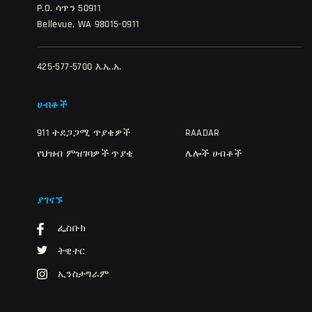
P.O. ሳጥን 50911
Bellevue, WA 98015-0911
425-577-5700 እ.ኤ.አ.
ሀብቶች
911 ተደጋጋሚ ጥያቄዎች
RAADAR
የህዝብ ምዝገባዎች ጥያቄ
ሌሎች ሀብቶች
ያገናኙ
ፌስቡክ
ትዊተር
ኢንስታግራም