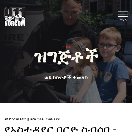
ምናሌ
መጪ
ዝግጅቶች
ወደ ክስተቶች ተመለስ
ኖቬምበር 8፣ 2024 @ 9፡00 ጥዋት
-
11፡00 ጥዋት
የአስተዳደር ቦርድ ስብሰባ -