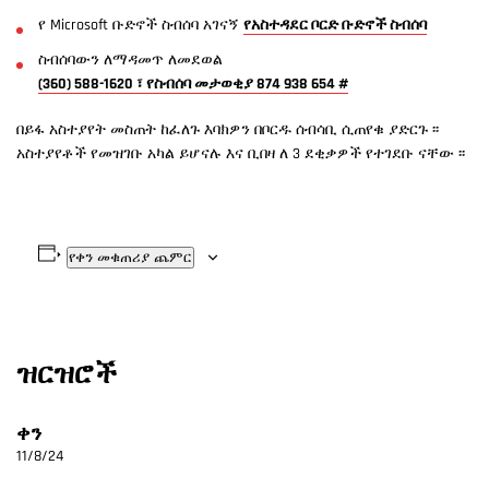
የ Microsoft ቡድኖች ስብሰባ አገናኝ
የአስተዳደር ቦርድ ቡድኖች ስብሰባ
ስብሰባውን ለማዳመጥ ለመደወል
(360) 588-1620 ፣ የስብሰባ መታወቂያ 874 938 654 #
በይፋ አስተያየት መስጠት ከፈለጉ እባክዎን በቦርዱ ሰብሳቢ ሲጠየቁ ያድርጉ ፡፡
አስተያየቶች የመዝገቡ አካል ይሆናሉ እና ቢበዛ ለ 3 ደቂቃዎች የተገደቡ ናቸው ፡፡
የቀን መቁጠሪያ ጨምር
ዝርዝሮች
ቀን
11/8/24