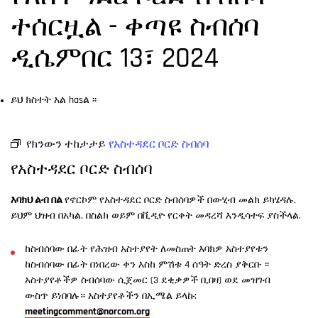
ተሰርዟል - ቀጣዩ ስብሰባ
ዲሴምበር 13፣ 2024
ይህ ክስተት አል hasል ፡፡
የክንውን ተከታታይ
የአስተዳደር ቦርድ ስብሰባ
የአስተዳደር ቦርድ ስብሰባ
እባክህ ልብ በል
የኖርኮም የአስተዳደር ቦርድ ስብሰባዎች በውሂብ መልክ ይካሄዳሉ,
ይህም ህዝብ በአካል, በስልክ ወይም በቪዲዮ የርቀት መዳረሻ እንዲሳተፍ ያስችላል.
ከስብሰባው በፊት የሕዝብ አስተያየት ለመስጠት እባክዎ አስተያየቱን
ከስብሰባው በፊት በነበረው ቀን እስከ ምሽቱ 4 ሰዓት ድረስ ያቅርቡ ፡፡
አስተያየቶችዎ ስብሰባው ሲጀመር (3 ደቂቃዎች ቢበዛ) ወደ መዝገብ
ውስጥ ይነበባሉ። አስተያየቶችን በኢሜል ይላኩ:
meetingcomment@norcom.org