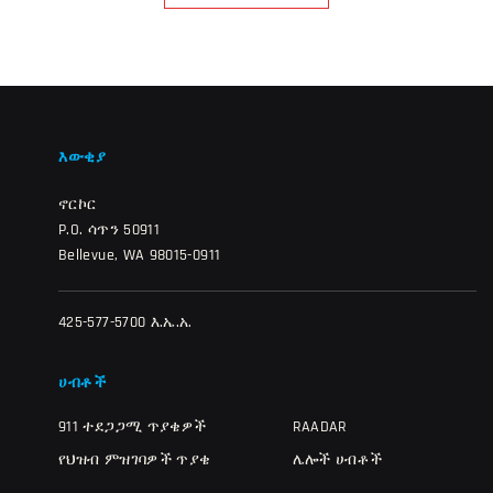
እውቂያ
ኖርኮር
P.O. ሳጥን 50911
Bellevue, WA 98015-0911
425-577-5700 እ.ኤ.አ.
ሀብቶች
911 ተደጋጋሚ ጥያቄዎች
RAADAR
የህዝብ ምዝገባዎች ጥያቄ
ሌሎች ሀብቶች