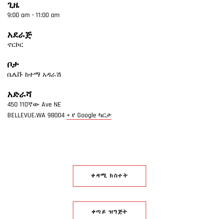
ጊዜ
9:00 am - 11:00 am
አደራጅ
ኖርኮር
ቦታ
ቤሌቩ ከተማ አዳራሽ
አድራሻ
450 110ኛው Ave NE
BELLEVUE,WA
98004
+ የ Google ካርታ
ቀዳሚ ክስተት
ቀጣይ ዝግጅት