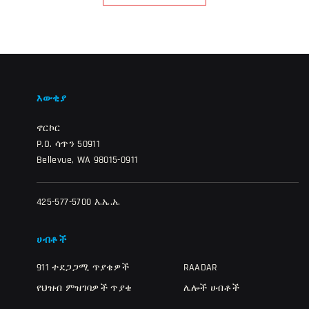
እውቂያ
ኖርኮር
P.O. ሳጥን 50911
Bellevue, WA 98015-0911
425-577-5700 እ.ኤ.አ.
ሀብቶች
911 ተደጋጋሚ ጥያቄዎች
RAADAR
የህዝብ ምዝገባዎች ጥያቄ
ሌሎች ሀብቶች