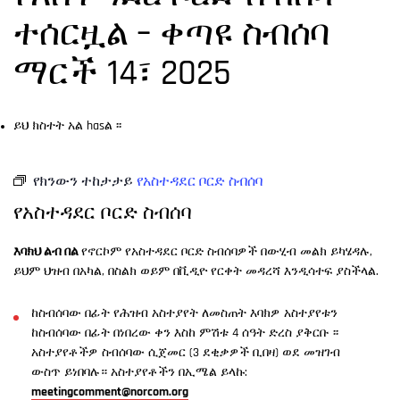
ተሰርዟል – ቀጣዩ ስብሰባ
ማርች 14፣ 2025
ይህ ክስተት አል hasል ፡፡
የክንውን ተከታታይ
የአስተዳደር ቦርድ ስብሰባ
የአስተዳደር ቦርድ ስብሰባ
እባክህ ልብ በል
የኖርኮም የአስተዳደር ቦርድ ስብሰባዎች በውሂብ መልክ ይካሄዳሉ,
ይህም ህዝብ በአካል, በስልክ ወይም በቪዲዮ የርቀት መዳረሻ እንዲሳተፍ ያስችላል.
ከስብሰባው በፊት የሕዝብ አስተያየት ለመስጠት እባክዎ አስተያየቱን
ከስብሰባው በፊት በነበረው ቀን እስከ ምሽቱ 4 ሰዓት ድረስ ያቅርቡ ፡፡
አስተያየቶችዎ ስብሰባው ሲጀመር (3 ደቂቃዎች ቢበዛ) ወደ መዝገብ
ውስጥ ይነበባሉ። አስተያየቶችን በኢሜል ይላኩ:
meetingcomment@norcom.org