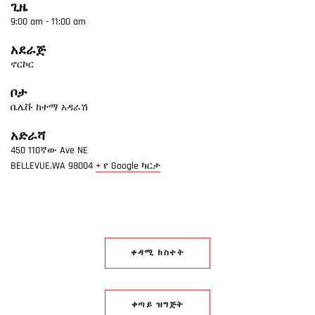
ጊዜ
9:00 am - 11:00 am
አደራጅ
ኖርኮር
ቦታ
ቤሌቩ ከተማ አዳራሽ
አድራሻ
450 110ኛው Ave NE
BELLEVUE,WA
98004
+ የ Google ካርታ
ቀዳሚ ክስተት
ቀጣይ ዝግጅት