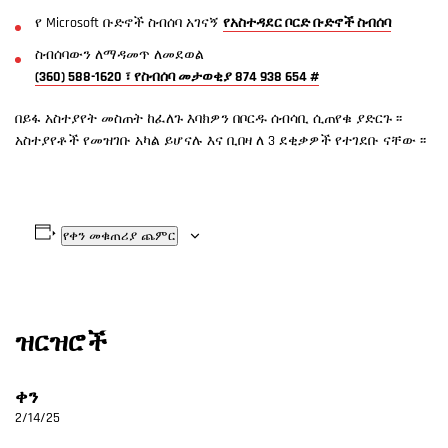
የ Microsoft ቡድኖች ስብሰባ አገናኝ
የአስተዳደር ቦርድ ቡድኖች ስብሰባ
ስብሰባውን ለማዳመጥ ለመደወል
(360) 588-1620 ፣ የስብሰባ መታወቂያ 874 938 654 #
በይፋ አስተያየት መስጠት ከፈለጉ እባክዎን በቦርዱ ሰብሳቢ ሲጠየቁ ያድርጉ ፡፡
አስተያየቶች የመዝገቡ አካል ይሆናሉ እና ቢበዛ ለ 3 ደቂቃዎች የተገደቡ ናቸው ፡፡
የቀን መቁጠሪያ ጨምር
ዝርዝሮች
ቀን
2/14/25