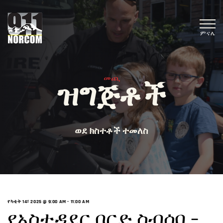
ምናሌ
መጪ
ዝግጅቶች
ወደ ክስተቶች ተመለስ
የካቲት 14፣ 2025 @ 9:00 AM
-
11:00 AM
የአስተዳደር ቦርድ ስብሰባ –