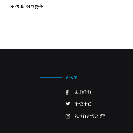
ቀጣይ ዝግጅት
ያገናኙ
ፌስቡክ
ትዊተር
ኢንስታግራም