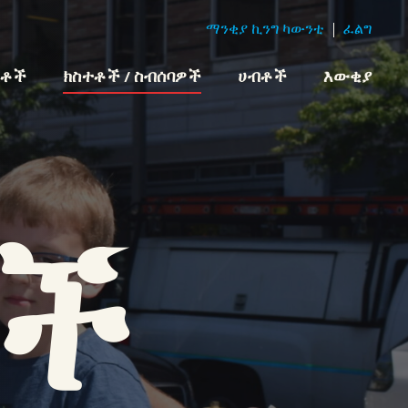
ማንቂያ ኪንግ ካውንቲ
ፈልግ
ክቶች
ክስተቶች / ስብሰባዎች
ሀብቶች
እውቂያ
ች