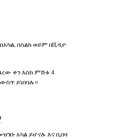
በአካል, በስልክ ወይም በቪዲዮ
በረው ቀን እስከ ምሽቱ 4
 ውስጥ ይነበባሉ።
#
መዝገቡ አካል ይሆናሉ እና ቢበዛ