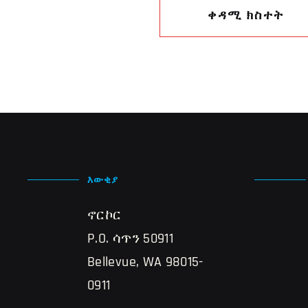
ቀዳሚ ክስተት
እውቂያ
ኖርኮር
P.O. ሳጥን 50911
Bellevue, WA 98015-
0911