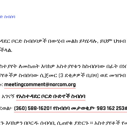
ርድ ስብሰባ
ዳደር ቦርድ ስብሰባዎች በውሂብ መልክ ይካሄዳሉ, ይህም ህዝብ 
ችላል.
ስተያየት ለመስጠት እባክዎ አስተያየቱን ከስብሰባው በፊት በነ
ተያየቶችዎ ስብሰባው ሲጀመር (3 ደቂቃዎች ቢበዛ) ወደ መዝገብ
ኩ:
meetingcomment@norcom.org
ባ አገናኝ
የአስተዳደር ቦርድ ቡድኖች ስብሰባ
ደወል፦
(360) 588-1620፣ የስብሰባ መታወቂያ፦ 983 162 253
 እባክዎን በቦርዱ ሰብሳቢ ሲጠየቁ ያድርጉ ፡፡ አስተያየቶች የ