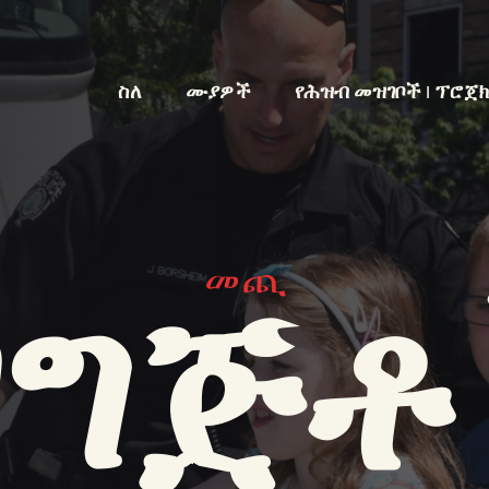
ስለ
ሙያዎች
የሕዝብ መዝገቦች | ፕሮጀ
መጪ
ዝግጅቶ