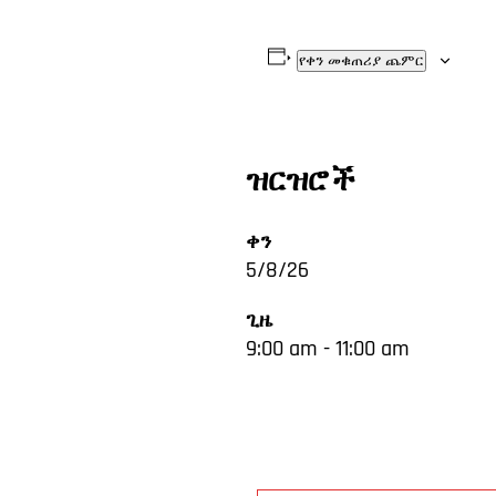
የቀን መቁጠሪያ ጨምር
ዝርዝሮች
ቀን
5/8/26
ጊዜ
9:00 am - 11:00 am