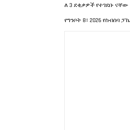
ለ 3 ደቂቃዎች የተገደቡ ናቸው ፡
የግንቦት 8፣ 2026 የስብሰባ ፓ