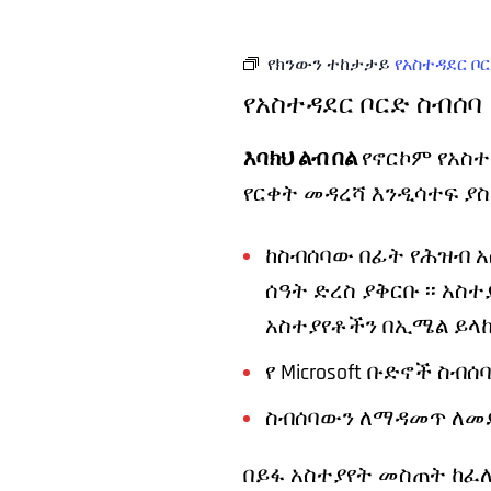
የክንውን ተከታታይ
የአስተዳደር ቦ
የአስተዳደር ቦርድ ስብሰባ
እባክህ ልብ በል
የኖርኮም የአስተ
የርቀት መዳረሻ እንዲሳተፍ ያስ
ከስብሰባው በፊት የሕዝብ አ
ሰዓት ድረስ ያቅርቡ ፡፡ አስ
አስተያየቶችን በኢሜል ይላ
የ Microsoft ቡድኖች ስብሰ
ስብሰባውን ለማዳመጥ ለመ
በይፋ አስተያየት መስጠት ከፈለጉ