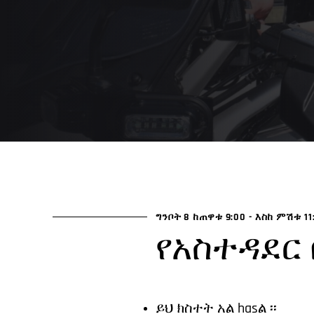
ግንቦት 8 ከጠዋቱ 9:00
-
እስከ ምሽቱ 11
የአስተዳደር 
ይህ ክስተት አል hasል ፡፡