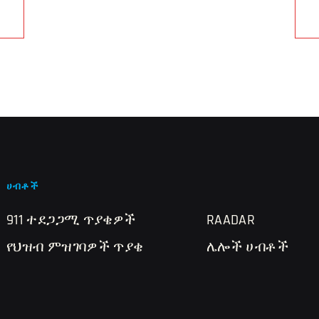
ሀብቶች
911 ተደጋጋሚ ጥያቄዎች
RAADAR
የህዝብ ምዝገባዎች ጥያቄ
ሌሎች ሀብቶች