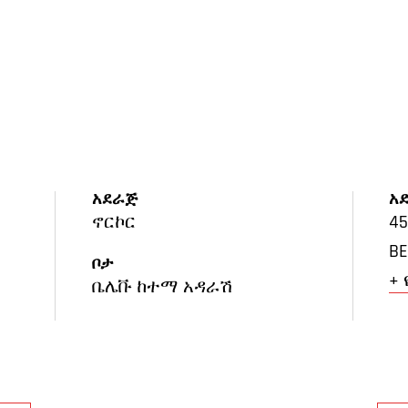
አደራጅ
አ
ኖርኮር
45
BE
ቦታ
+ 
ቤሌቩ ከተማ አዳራሽ