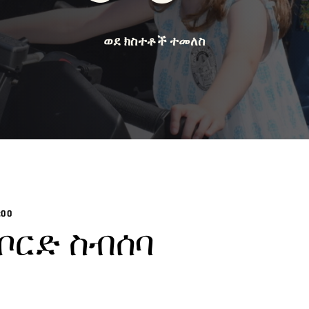
ወደ ክስተቶች ተመለስ
:00
ቦርድ ስብሰባ