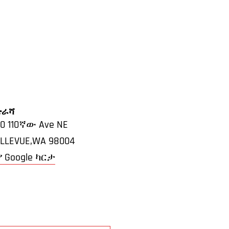
ድራሻ
0 110ኛው Ave NE
LLEVUE,WA
98004
የ Google ካርታ