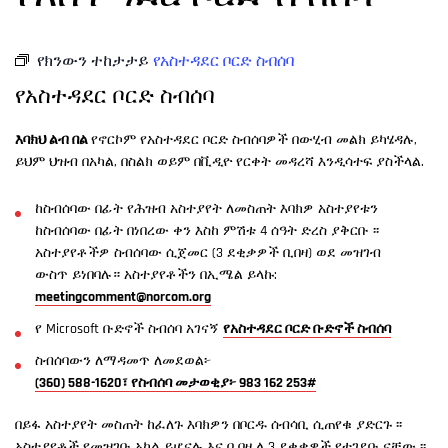
የክንውን ተከታታይ
የአስተዳደር ቦርድ ስብሰባ
የአስተዳደር ቦርድ ስብሰባ
እባክህ ልብ በል
የኖርኮም የአስተዳደር ቦርድ ስብሰባዎች በውሂብ መልክ ይካሄዳሉ,
ይህም ህዝብ በአካል, በስልክ ወይም በቪዲዮ የርቀት መዳረሻ እንዲሳተፍ ያስችላል.
ከስብሰባው በፊት የሕዝብ አስተያየት ለመስጠት እባክዎ አስተያየቱን
ከስብሰባው በፊት በነበረው ቀን እስከ ምሽቱ 4 ሰዓት ድረስ ያቅርቡ ፡፡
አስተያየቶችዎ ስብሰባው ሲጀመር (3 ደቂቃዎች ቢበዛ) ወደ መዝገብ
ውስጥ ይነበባሉ። አስተያየቶችን በኢሜል ይላኩ:
meetingcomment@norcom.org
የ Microsoft ቡድኖች ስብሰባ አገናኝ
የአስተዳደር ቦርድ ቡድኖች ስብሰባ
ስብሰባውን ለማዳመጥ ለመደወል፦
(360) 588-1620፣ የስብሰባ መታወቂያ፦ 983 162 253#
በይፋ አስተያየት መስጠት ከፈለጉ እባክዎን በቦርዱ ሰብሳቢ ሲጠየቁ ያድርጉ ፡፡
አስተያየቶች የመዝገቡ አካል ይሆናሉ እና ቢበዛ ለ 3 ደቂቃዎች የተገደቡ ናቸው ፡፡