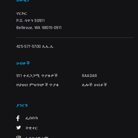
እውቂያ
ኖርኮር
P.O. ሳጥን 50911
Bellevue, WA 98015-0911
425-577-5700 እ.ኤ.አ.
ሀብቶች
911 ተደጋጋሚ ጥያቄዎች
RAADAR
የህዝብ ምዝገባዎች ጥያቄ
ሌሎች ሀብቶች
ያገናኙ
ፌስቡክ
ትዊተር