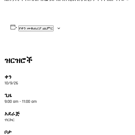
የቀን መቁጠሪያ ጨምር
ዝርዝሮች
ቀን
10/9/26
ጊዜ
9:00 am - 11:00 am
አደራጅ
ኖርኮር
ቦታ