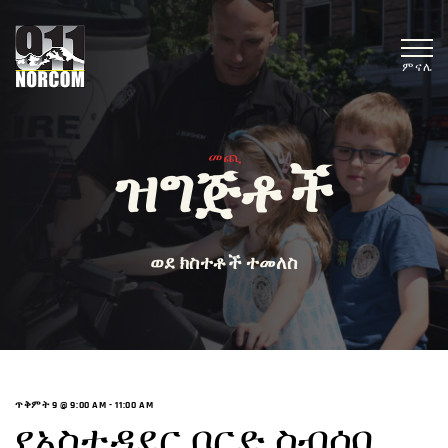
ምናሌ
መጪ
ዝግጅቶች
ወደ ክስተቶች ተመለስ
ጥቅምት 9 @ 9:00 AM
-
11:00 AM
የአስተዳደር ቦርድ ስብሰባ