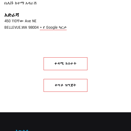
ቤሌቩ ከተማ አዳራሽ
አድራሻ
450 110ኛው Ave NE
BELLEVUE,WA
98004
+ የ Google ካርታ
ቀዳሚ ክስተት
ቀጣይ ዝግጅት