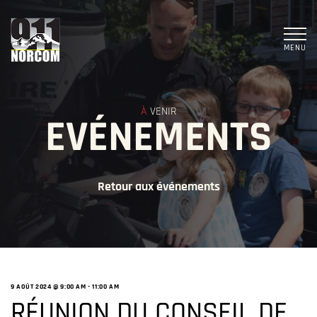
MENU
À
VENIR
EVÉNEMENTS
Retour aux événements
9 AOÛT 2024 @ 9:00 AM
-
11:00 AM
RÉUNION DU CONSEIL DE