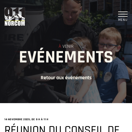
MENU
À
VENIR
EVÉNEMENTS
Retour aux événements
14 NOVEMBRE 2025, DE 9 H
À
11 H
RÉUNION DU CONSEIL DE