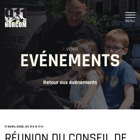
MENU
À
VENIR
EVÉNEMENTS
Retour aux événements
11 AVRIL 2025, DE 9 H
À
11 H
RÉUNION DU CONSEIL DE