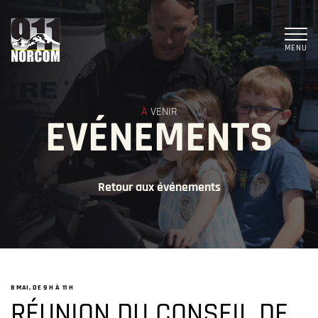
MENU
À
VENIR
EVÉNEMENTS
Retour aux événements
8 MAI, DE 9 H
À
11 H
RÉUNION DU CONSEIL DE