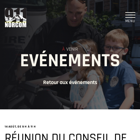
MENU
À
VENIR
EVÉNEMENTS
Retour aux événements
14 AOÛT, DE 9 H
À
11 H
RÉUNION DU CONSEIL DE