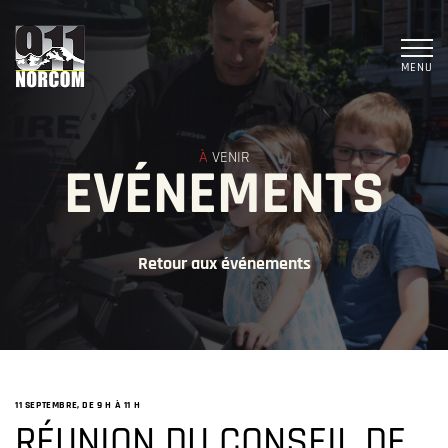
MENU
À
VENIR
EVÉNEMENTS
Retour aux événements
11 SEPTEMBRE, DE 9 H
À
11 H
RÉUNION DU CONSEIL DE