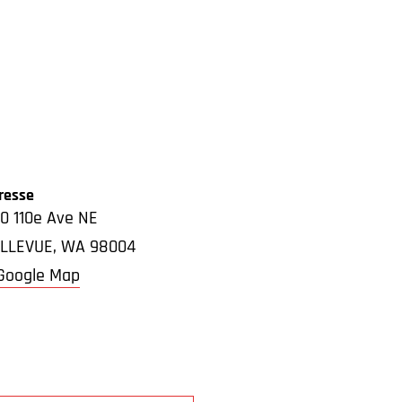
resse
0 110e Ave NE
LLEVUE
,
WA
98004
Google Map