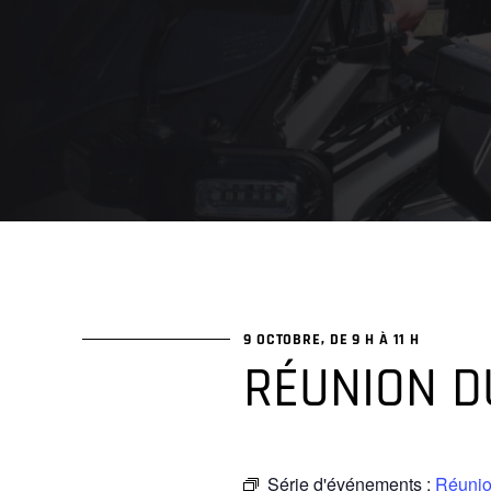
9 OCTOBRE, DE 9 H
À
11 H
RÉUNION D
Série d'événements :
Réunion