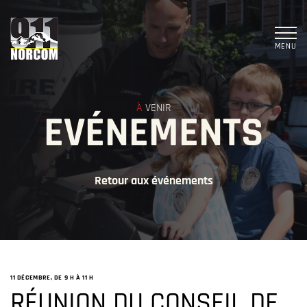
MENU
À
VENIR
EVÉNEMENTS
Retour aux événements
11 DÉCEMBRE, DE 9 H
À
11 H
RÉUNION DU CONSEIL DE