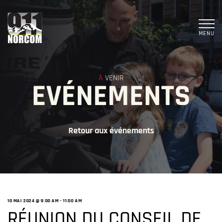
MENU
À
VENIR
EVÉNEMENTS
Retour aux événements
10 MAI 2024 @ 9:00 AM
-
11:00 AM
RÉUNION DU CONSEIL DE