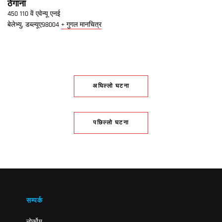
ठेगाना
450 110 वें एवेन्यू एनई
बेलेभ्यु
,
डब्ल्यूए
98004
+ गुगल मानचित्र
अघिल्लो घटना
पछिल्लो घटना
सम्पर्क