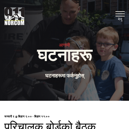
मेनु
आगामी
घटनाहरू
घटनाहरूमा फर्कनुहोस्
जनवरी ९ @ बिहान ९:००
-
बिहान ११:००
परिचालक बोर्डको बैठक