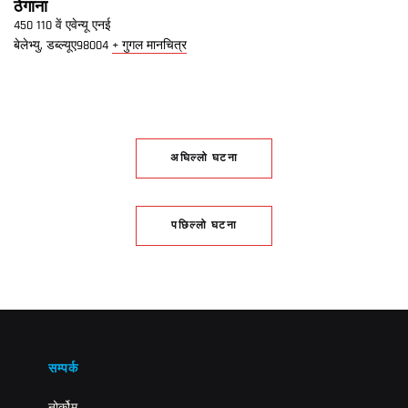
ठेगाना
450 110 वें एवेन्यू एनई
बेलेभ्यु
,
डब्ल्यूए
98004
+ गुगल मानचित्र
अघिल्लो घटना
पछिल्लो घटना
सम्पर्क