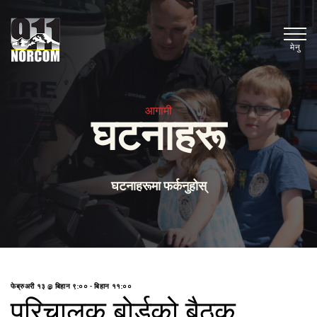
मेनु
आगामी
घटनाहरू
घटनाहरूमा फर्कनुहोस्
फेब्रुअरी १३ @ बिहान ९:००
-
बिहान ११:००
परिचालक बोर्डको बैठक