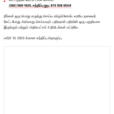
கூட்டத்தில் கேட்க டயல் செய்ய:
(360) 588-1620, சந்திப்பு ஐடி: 874 938 654#
நீங்கள் ஒரு பொது கருத்து செய்ய விரும்பினால், வாரிய தலைவர்
கேட்டபோது அவ்வாறு செய்யவும். பதிவுகள் பதிவின் ஒரு பகுதியாக
இருக்கும் மற்றும் அதிகபட்சம் 3 நிமிடங்கள் மட்டுமே.
மார்ச் 10, 2023 க்கான சந்திப்பு தொகுப்பு