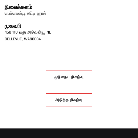
நிலைக்களம்
பெல்லெவ்யூ சிட்டி ஹால்
முகவரி
450 110 வது அவென்யூ NE
BELLEVUE
,
WA
98004
முந்தைய நிகழ்வு
அடுத்த நிகழ்வு