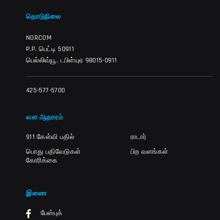
தொடுநிலை
NORCOM
P.P. பெட்டி 50911
பெல்லிவ்யூ, டபிள்யுஏ 98015-0911
425-577-5700
வள ஆதாரம்
911 கேள்வி பதில்
ராடார்
பொது பதிவேடுகள்
பிற வளங்கள்
கோரிக்கை
இணை
பேஸ்புக்