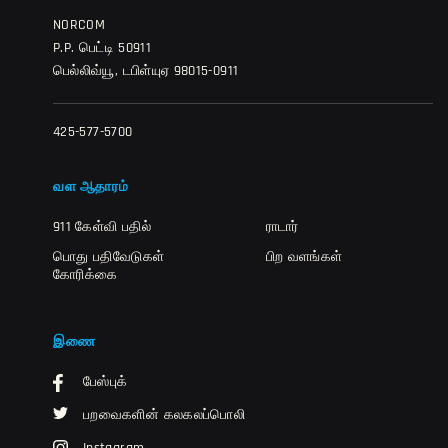
NORCOM
P.P. பெட்டி 50911
பெல்லிவ்யூ, டபிள்யுஏ 98015-0911
425-577-5700
வள ஆதாரம்
911 கேள்வி பதில்
ராடார்
பொது பதிவேடுகள்
பிற வளங்கள்
கோரிக்கை
இணை
பேஸ்புக்
பறவைகளின் கலகலப்பொலி