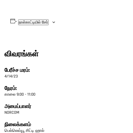
நாள்காட்டியில் சேர்
விவரங்கள்
பேரீச்ச மரம்:
4/14/23
நேரம்:
காலை 9:00 - 11:00
அமைப்பாளர்
NORCOM
நிலைக்களம்
பெல்லெவ்யூ சிட்டி ஹால்