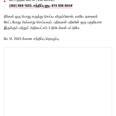
கூட்டத்தில் கேட்க டயல் செய்ய:
(360) 588-1620, சந்திப்பு ஐடி: 874 938 654#
நீங்கள் ஒரு பொது கருத்து செய்ய விரும்பினால், வாரிய தலைவர்
கேட்டபோது அவ்வாறு செய்யவும். பதிவுகள் பதிவின் ஒரு பகுதியாக
இருக்கும் மற்றும் அதிகபட்சம் 3 நிமிடங்கள் மட்டுமே.
மே 12, 2023 க்கான சந்திப்பு தொகுப்பு