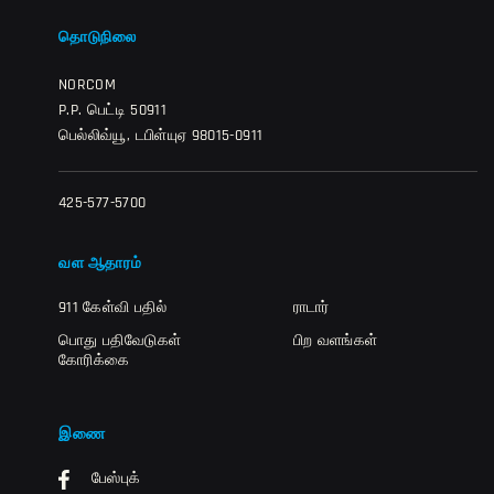
தொடுநிலை
NORCOM
P.P. பெட்டி 50911
பெல்லிவ்யூ, டபிள்யுஏ 98015-0911
425-577-5700
வள ஆதாரம்
911 கேள்வி பதில்
ராடார்
பொது பதிவேடுகள்
பிற வளங்கள்
கோரிக்கை
இணை
பேஸ்புக்