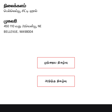
நிலைக்களம்
பெல்லெவ்யூ சிட்டி ஹால்
முகவரி
450 110 வது அவென்யூ NE
BELLEVUE
,
WA
98004
முந்தைய நிகழ்வு
அடுத்த நிகழ்வு