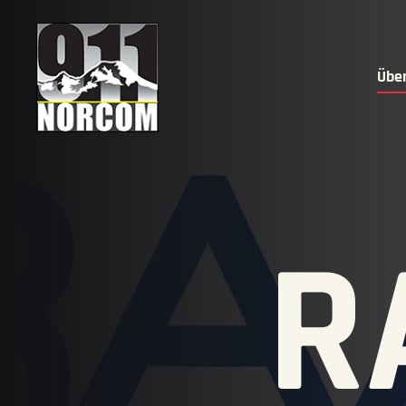
Übe
R