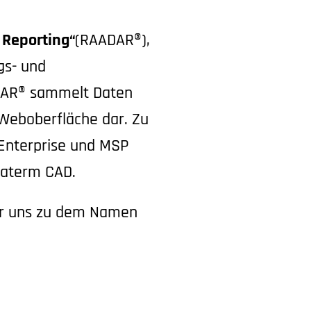
 Reporting“
(RAADAR®),
gs- und
ADAR® sammelt Daten
 Weboberfläche dar. Zu
 Enterprise und MSP
saterm CAD.
der uns zu dem Namen