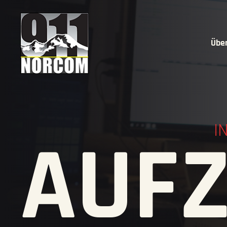
Übe
I
AUF