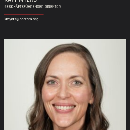
KATY MYERS
GESCHÄFTSFÜHRENDER DIREKTOR
kmyers@norcom.org