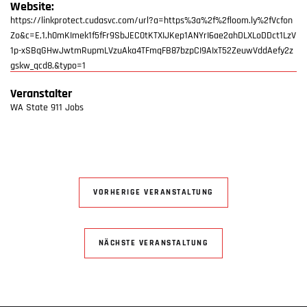
Website:
https://linkprotect.cudasvc.com/url?a=https%3a%2f%2floom.ly%2fVcfon
Zo&c=E,1,h0mKImek1f5fFr9SbJEC0tKTXIJKep1ANYrI6ae2ahDLXLoDDct1LzV
1p-xSBqGHwJwtmRupmLVzuAka4TFmqFB87bzpCI9AIxT52ZeuwVddAefy2z
gskw_qcd8,&typo=1
Veranstalter
WA State 911 Jobs
VORHERIGE VERANSTALTUNG
NÄCHSTE VERANSTALTUNG