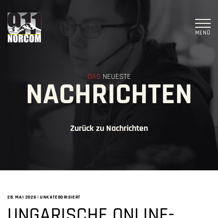
MENÜ
DAS
NEUESTE
NACHRICHTEN
Zurück zu Nachrichten
28. MAI 2026
|
UNKATEGORISIERT
UNGARISCHE ONLINE-