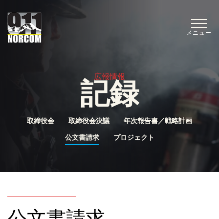
メニュー
広報情報
記録
取締役会
取締役会決議
年次報告書／戦略計画
公文書請求
プロジェクト