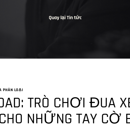
Quay lại Tin tức
 PHÂN LOẠI
OAD: TRÒ CHƠI ĐUA 
 CHO NHỮNG TAY CỜ 