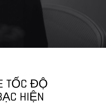
XE TỐC ĐỘ
BẠC HIỆN