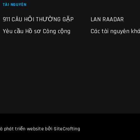
TÀI NGUYÊN
911 CÂU HỎI THƯỜNG GẶP
LAN RAADAR
Yêu cầu Hồ sơ Công cộng
Các tài nguyên kh
và phát triển website bởi SiteCrafting