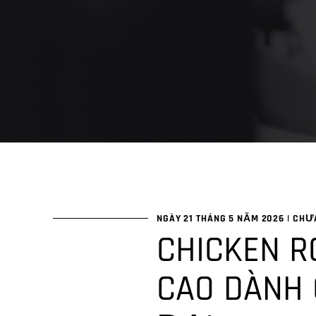
NGÀY 21 THÁNG 5 NĂM 2026
|
CHƯA
CHICKEN R
CAO DÀNH