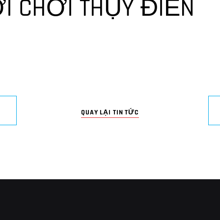
I CHƠI THỤY ĐIỂN
QUAY LẠI TIN TỨC