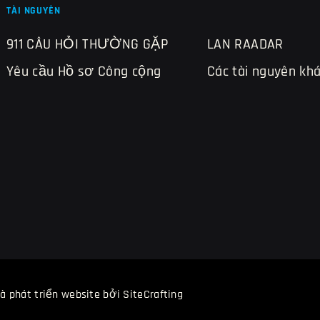
TÀI NGUYÊN
911 CÂU HỎI THƯỜNG GẶP
LAN RAADAR
Yêu cầu Hồ sơ Công cộng
Các tài nguyên kh
và phát triển website bởi SiteCrafting