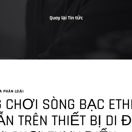
Quay lại Tin tức
A PHÂN LOẠI
 CHƠI SÒNG BẠC ETH
 TRÊN THIẾT BỊ DI 