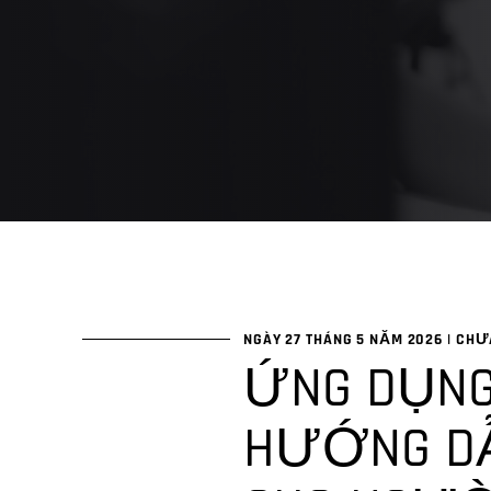
NGÀY 27 THÁNG 5 NĂM 2026
|
CHƯ
ỨNG DỤNG
HƯỚNG DẪN