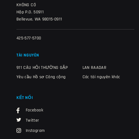
KHÔNG CÓ
Hộp P.O. 50911
Bellevue, WA 98015-0911
425-577-5700
TÀI NGUYÊN
911 CÂU HỎI THƯỜNG GẶP
LAN RAADAR
Yêu cầu Hồ sơ Công cộng
Các tài nguyên khác
KẾT NỐI
Facebook
Twitter
Instagram