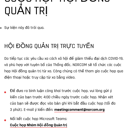
QUẢN TRỊ
Sự kiện này đã trôi qua.
HỘI ĐỒNG QUẢN TRỊ TRỰC TUYẾN
Do tiếp tục các yêu cầu xa cách xã hội để giảm thiểu đại dịch COVID-19,
và phù hợp với tuyên bố của Thống đốc, NORCOM sẽ tổ chức các cuộc
họp Hội đồng quản trị từ xa. Công chúng có thể tham gia cuộc họp qua
điện thoại hoặc truy cập từ xa bằng video.
Để đưa ra bình luận công khai trước cuộc họp, vui lòng gửi ý
kiến của bạn trước 4:00 chiều ngày trước cuộc họp. Nhận xét
của bạn sẽ được đọc vào bản ghi khi bắt đầu cuộc họp (tối đa
3 phút). E-mail ý kiến đến:
meetingcomment@norcom.org
Nối kết cuộc họp Microsoft Teams:
Cuộc họp Nhóm Hội đồng Quản trị