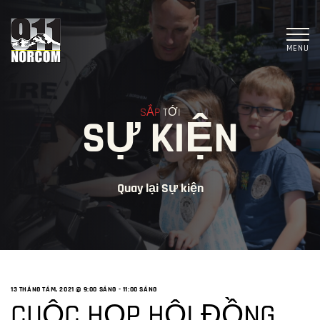
MENU
SẮP
TỚI
SỰ KIỆN
Quay lại Sự kiện
13 THÁNG TÁM, 2021 @ 9:00 SÁNG
-
11:00 SÁNG
CUỘC HỌP HỘI ĐỒNG