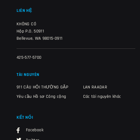
LIÊN HỆ
KHÔNG CÓ
Hộp P.O. 50911
Bellevue, WA 98015-0911
425-577-5700
TÀI NGUYÊN
911 CÂU HỎI THƯỜNG GẶP
LAN RAADAR
Yêu cầu Hồ sơ Công cộng
Các tài nguyên khác
KẾT NỐI
Facebook