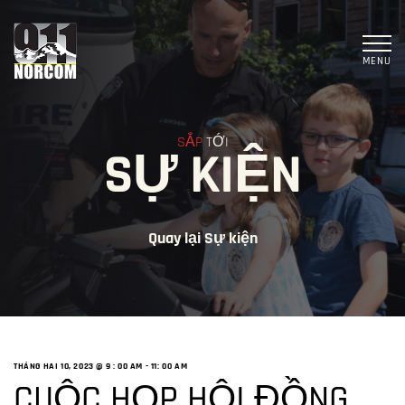
MENU
SẮP
TỚI
SỰ KIỆN
Quay lại Sự kiện
THÁNG HAI 10, 2023 @ 9
: 00 AM -
11: 00 AM
CUỘC HỌP HỘI ĐỒNG