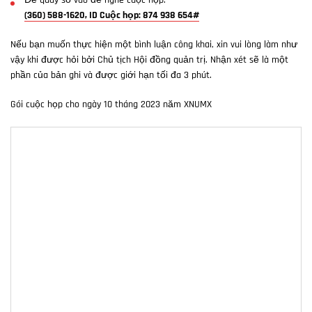
Để quay số vào để nghe cuộc họp:
(360) 588-1620, ID Cuộc họp: 874 938 654#
Nếu bạn muốn thực hiện một bình luận công khai, xin vui lòng làm như
vậy khi được hỏi bởi Chủ tịch Hội đồng quản trị. Nhận xét sẽ là một
phần của bản ghi và được giới hạn tối đa 3 phút.
Gói cuộc họp cho ngày 10 tháng 2023 năm XNUMX