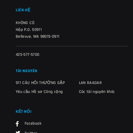
LIÊN HỆ
KHÔNG CÓ
Hộp P.O. 50911
Bellevue, WA 98015-0911
425-577-5700
TÀI NGUYÊN
911 CÂU HỎI THƯỜNG GẶP
LAN RAADAR
Yêu cầu Hồ sơ Công cộng
Các tài nguyên khác
KẾT NỐI
Facebook