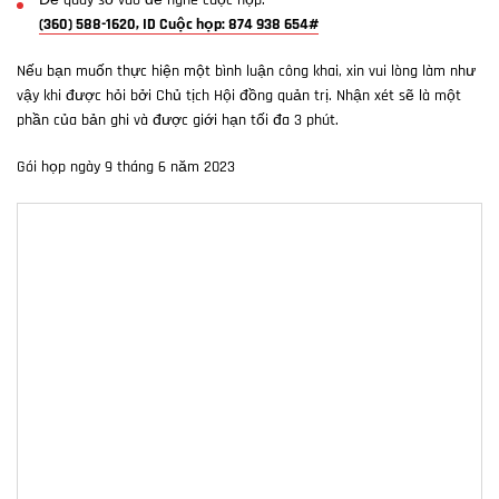
Để quay số vào để nghe cuộc họp:
(360) 588-1620, ID Cuộc họp: 874 938 654#
Nếu bạn muốn thực hiện một bình luận công khai, xin vui lòng làm như
vậy khi được hỏi bởi Chủ tịch Hội đồng quản trị. Nhận xét sẽ là một
phần của bản ghi và được giới hạn tối đa 3 phút.
Gói họp ngày 9 tháng 6 năm 2023