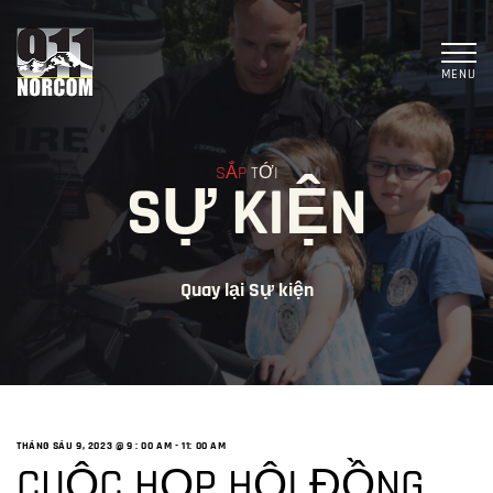
MENU
SẮP
TỚI
SỰ KIỆN
Quay lại Sự kiện
THÁNG SÁU 9, 2023 @ 9
: 00 AM -
11: 00 AM
CUỘC HỌP HỘI ĐỒNG