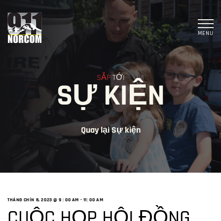
MENU
SẮP
TỚI
SỰ KIỆN
Quay lại Sự kiện
THÁNG CHÍN 8, 2023 @ 9
: 00 AM -
11: 00 AM
CUỘC HỌP HỘI ĐỒNG