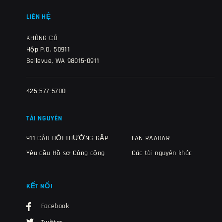
LIÊN HỆ
KHÔNG CÓ
Hộp P.O. 50911
Bellevue, WA 98015-0911
425-577-5700
TÀI NGUYÊN
911 CÂU HỎI THƯỜNG GẶP
LAN RAADAR
Yêu cầu Hồ sơ Công cộng
Các tài nguyên khác
KẾT NỐI
Facebook